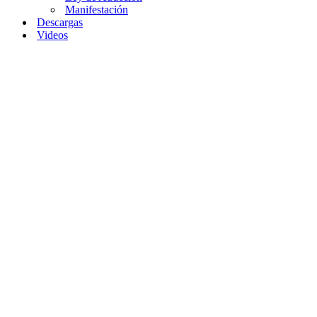
Manifestación
Descargas
Videos
Home
»
Cómo
Comenzar a Usar
Afirmaciones para
la Auto Confianza
Cómo
Comenzar
a Usar
Afirmaciones
para la
Auto
Confianza