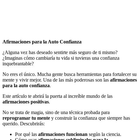
por
Antonio
Orttega
Masot
1
comentario
Afirmaciones para la Auto Confianza
¿Alguna vez has deseado sentirte más seguro de ti mismo?
¿Imaginas cómo cambiaría tu vida si tuvieras una confianza
inquebrantable?
No eres el único. Mucha gente busca herramientas para fortalecer su
mente y vivir mejor. Una de las más poderosas son las
afirmaciones
para la auto confianza
.
Este artículo te abrirá la puerta al increíble mundo de las
afirmaciones positivas
.
No se trata de magia, sino de una técnica probada para
reprogramar tu mente
y construir la confianza que siempre has
querido. Descubrirás:
Por qué las
afirmaciones funcionan
según la ciencia.
Cómo usar
afirmaciones subliminales para la