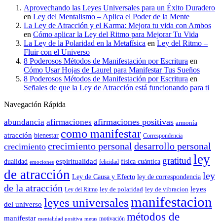
Aprovechando las Leyes Universales para un Éxito Duradero
en
Ley del Mentalismo – Aplica el Poder de la Mente
La Ley de Atracción y el Karma: Mejora tu vida con Ambos
en
Cómo aplicar la Ley del Ritmo para Mejorar Tu Vida
La Ley de la Polaridad en la Metafísica
en
Ley del Ritmo –
Fluir con el Universo
8 Poderosos Métodos de Manifestación por Escritura
en
Cómo Usar Hojas de Laurel para Manifestar Tus Sueños
8 Poderosos Métodos de Manifestación por Escritura
en
Señales de que la Ley de Atracción está funcionando para ti
Navegación Rápida
afirmaciones positivas
abundancia
afirmaciones
armonía
como manifestar
atracción
bienestar
Correspondencia
crecimiento personal
desarrollo personal
crecimiento
ley
gratitud
espiritualidad
dualidad
física cuántica
felicidad
emociones
de atracción
ley
Ley de Causa y Efecto
ley de correspondencia
de la atracción
leyes
ley de polaridad
ley de vibracion
Ley del Ritmo
manifestacion
leyes universales
del universo
métodos de
manifestar
motivación
mentalidad positiva
metas