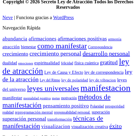
Copyright ©
2026 Secreto Ley de Atracción Todos los Derechos
Reservados
Neve
| Funciona gracias a
WordPress
Navegación Rápida
afirmaciones positivas
abundancia
afirmaciones
armonía
como manifestar
atracción
bienestar
Correspondencia
crecimiento personal
desarrollo personal
crecimiento
ley
gratitud
espiritualidad
dualidad
física cuántica
felicidad
emociones
de atracción
ley
Ley de Causa y Efecto
ley de correspondencia
de la atracción
leyes
ley de polaridad
ley de vibracion
Ley del Ritmo
manifestacion
leyes universales
del universo
métodos de
manifestar
motivación
mentalidad positiva
metas
manifestación
pensamiento positivo
prosperidad
Polaridad
reprogramación mental
superación
realidad
responsabilidad personal.
técnicas de
superación personal
transformación
manifestación
éxito
visualizacion
visualización creativa