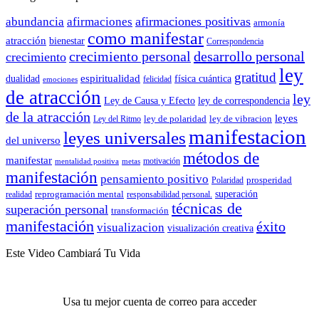
afirmaciones positivas
abundancia
afirmaciones
armonía
como manifestar
atracción
bienestar
Correspondencia
crecimiento personal
desarrollo personal
crecimiento
ley
gratitud
espiritualidad
dualidad
física cuántica
felicidad
emociones
de atracción
ley
Ley de Causa y Efecto
ley de correspondencia
de la atracción
leyes
ley de polaridad
ley de vibracion
Ley del Ritmo
manifestacion
leyes universales
del universo
métodos de
manifestar
motivación
mentalidad positiva
metas
manifestación
pensamiento positivo
prosperidad
Polaridad
reprogramación mental
superación
realidad
responsabilidad personal.
técnicas de
superación personal
transformación
manifestación
éxito
visualizacion
visualización creativa
Este Video Cambiará Tu Vida
Usa tu mejor cuenta de correo para acceder