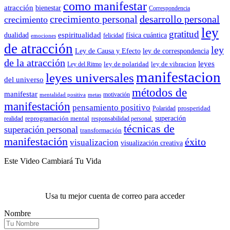
como manifestar
atracción
bienestar
Correspondencia
crecimiento personal
desarrollo personal
crecimiento
ley
gratitud
espiritualidad
dualidad
física cuántica
felicidad
emociones
de atracción
ley
Ley de Causa y Efecto
ley de correspondencia
de la atracción
leyes
ley de polaridad
ley de vibracion
Ley del Ritmo
manifestacion
leyes universales
del universo
métodos de
manifestar
motivación
mentalidad positiva
metas
manifestación
pensamiento positivo
prosperidad
Polaridad
reprogramación mental
superación
realidad
responsabilidad personal.
técnicas de
superación personal
transformación
manifestación
éxito
visualizacion
visualización creativa
Este Video Cambiará Tu Vida
Usa tu mejor cuenta de correo para acceder
Nombre