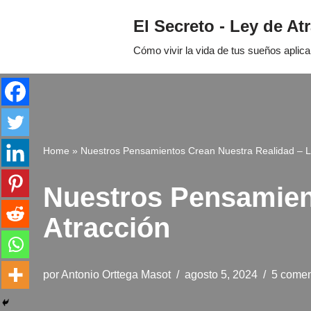
El Secreto - Ley de At
Saltar
Cómo vivir la vida de tus sueños aplic
al
contenido
Home
»
Nuestros Pensamientos Crean Nuestra Realidad – L
Nuestros Pensamien
Atracción
por
Antonio Orttega Masot
agosto 5, 2024
5 comen