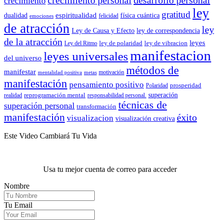
crecimiento
ley
gratitud
espiritualidad
dualidad
física cuántica
felicidad
emociones
de atracción
ley
Ley de Causa y Efecto
ley de correspondencia
de la atracción
leyes
ley de polaridad
ley de vibracion
Ley del Ritmo
manifestacion
leyes universales
del universo
métodos de
manifestar
motivación
mentalidad positiva
metas
manifestación
pensamiento positivo
prosperidad
Polaridad
reprogramación mental
superación
realidad
responsabilidad personal.
técnicas de
superación personal
transformación
manifestación
éxito
visualizacion
visualización creativa
Este Video Cambiará Tu Vida
Usa tu mejor cuenta de correo para acceder
Nombre
Tu Email