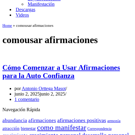
Manifestación
Descargas
Videos
Home
»
comousar afirmaciones
comousar afirmaciones
Cómo Comenzar a Usar Afirmaciones
para la Auto Confianza
por
Antonio Orttega Masot
junio 2, 2025
junio 2, 2025
1 comentario
Navegación Rápida
afirmaciones positivas
abundancia
afirmaciones
armonía
como manifestar
atracción
bienestar
Correspondencia
crecimiento personal
desarrollo personal