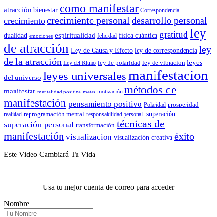
como manifestar
atracción
bienestar
Correspondencia
crecimiento personal
desarrollo personal
crecimiento
ley
gratitud
espiritualidad
dualidad
física cuántica
felicidad
emociones
de atracción
ley
Ley de Causa y Efecto
ley de correspondencia
de la atracción
leyes
ley de polaridad
ley de vibracion
Ley del Ritmo
manifestacion
leyes universales
del universo
métodos de
manifestar
motivación
mentalidad positiva
metas
manifestación
pensamiento positivo
prosperidad
Polaridad
reprogramación mental
superación
realidad
responsabilidad personal.
técnicas de
superación personal
transformación
manifestación
éxito
visualizacion
visualización creativa
Este Video Cambiará Tu Vida
Usa tu mejor cuenta de correo para acceder
Nombre