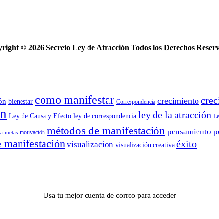
yright ©
2026 Secreto Ley de Atracción Todos los Derechos Reser
como manifestar
crec
crecimiento
ión
bienestar
Correspondencia
ón
ley de la atracción
Ley de Causa y Efecto
ley de correspondencia
Le
métodos de manifestación
pensamiento p
motivación
va
metas
e manifestación
éxito
visualizacion
visualización creativa
Usa tu mejor cuenta de correo para acceder