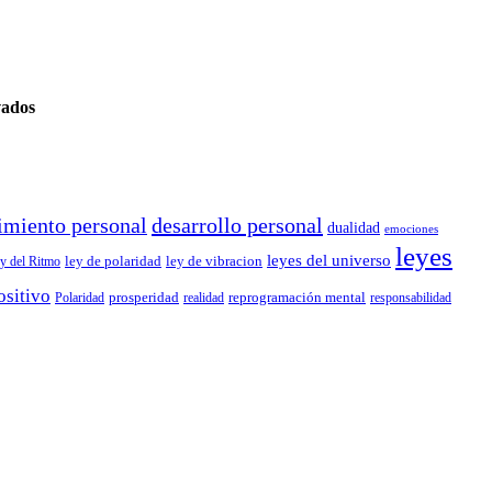
vados
imiento personal
desarrollo personal
dualidad
emociones
leyes
leyes del universo
ley de polaridad
ley de vibracion
y del Ritmo
ositivo
prosperidad
reprogramación mental
Polaridad
realidad
responsabilidad