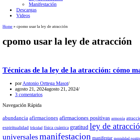
Manifestación
Descargas
Videos
Home
»
cpomo usar la ley de atracción
cpomo usar la ley de atracción
Técnicas de la ley de la atracción: cómo m
por
Antonio Orttega Masot
agosto 21, 2024
agosto 21, 2024
3 comentarios
Navegación Rápida
afirmaciones positivas
abundancia
afirmaciones
atracc
armonía
ley de atracci
gratitud
espiritualidad
física cuántica
felicidad
manifestacion
universales
manifestar
mentalidad positi