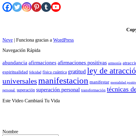
Cop
Neve
| Funciona gracias a
WordPress
Navegación Rápida
afirmaciones positivas
abundancia
afirmaciones
atracc
armonía
ley de atracci
gratitud
espiritualidad
física cuántica
felicidad
manifestacion
universales
manifestar
mentalidad positi
técnicas d
superación personal
superación
transformación
personal.
Este Video Cambiará Tu Vida
Nombre