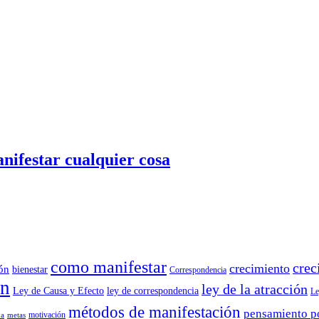
anifestar cualquier cosa
como manifestar
crec
crecimiento
ión
bienestar
Correspondencia
ón
ley de la atracción
Ley de Causa y Efecto
ley de correspondencia
Le
métodos de manifestación
pensamiento p
motivación
va
metas