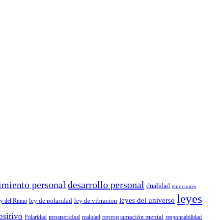
imiento personal
desarrollo personal
dualidad
emociones
leyes
leyes del universo
ley de polaridad
ley de vibracion
y del Ritmo
ositivo
prosperidad
reprogramación mental
Polaridad
realidad
responsabilidad