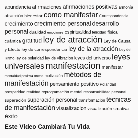
afirmaciones positivas
abundancia
afirmaciones
armonía
como manifestar
atracción
bienestar
Correspondencia
crecimiento personal
desarrollo
crecimiento
personal
espiritualidad
dualidad
física
felicidad
emociones
ley de atracción
gratitud
cuántica
Ley de Causa
ley de la atracción
y Efecto
ley de correspondencia
Ley del
leyes
leyes del universo
ley de polaridad
ley de vibracion
Ritmo
manifestacion
universales
manifestar
métodos de
motivación
mentalidad positiva
metas
manifestación
pensamiento positivo
Polaridad
prosperidad
reprogramación mental
realidad
responsabilidad personal.
técnicas
superación personal
superación
transformación
de manifestación
visualizacion
visualización creativa
éxito
Este Video Cambiará Tu Vida