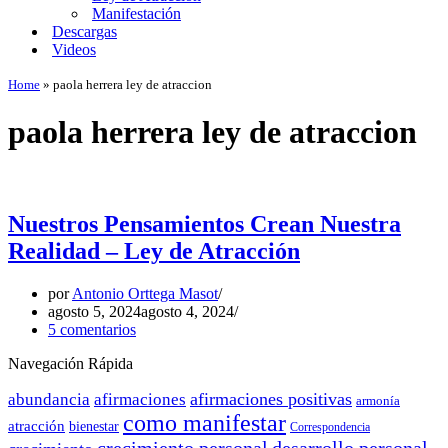
Manifestación
Descargas
Videos
Home
»
paola herrera ley de atraccion
paola herrera ley de atraccion
Nuestros Pensamientos Crean Nuestra
Realidad – Ley de Atracción
por
Antonio Orttega Masot
agosto 5, 2024
agosto 4, 2024
5 comentarios
Navegación Rápida
afirmaciones positivas
abundancia
afirmaciones
armonía
como manifestar
atracción
bienestar
Correspondencia
crecimiento personal
desarrollo personal