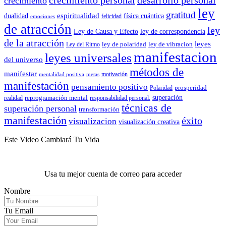
crecimiento
ley
gratitud
espiritualidad
dualidad
física cuántica
felicidad
emociones
de atracción
ley
Ley de Causa y Efecto
ley de correspondencia
de la atracción
leyes
ley de polaridad
ley de vibracion
Ley del Ritmo
manifestacion
leyes universales
del universo
métodos de
manifestar
motivación
mentalidad positiva
metas
manifestación
pensamiento positivo
prosperidad
Polaridad
reprogramación mental
superación
realidad
responsabilidad personal.
técnicas de
superación personal
transformación
manifestación
éxito
visualizacion
visualización creativa
Este Video Cambiará Tu Vida
Usa tu mejor cuenta de correo para acceder
Nombre
Tu Email