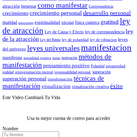
como manifestar
atracción
bienestar
Correspondencia
crecimiento personal
desarrollo personal
crecimiento
ley
gratitud
espiritualidad
dualidad
física cuántica
felicidad
emociones
de atracción
ley
Ley de Causa y Efecto
ley de correspondencia
de la atracción
leyes
ley de polaridad
ley de vibracion
Ley del Ritmo
manifestacion
leyes universales
del universo
métodos de
manifestar
motivación
mentalidad positiva
metas
manifestación
pensamiento positivo
prosperidad
Polaridad
reprogramación mental
superación
realidad
responsabilidad personal.
técnicas de
superación personal
transformación
manifestación
éxito
visualizacion
visualización creativa
Este Video Cambiará Tu Vida
Usa tu mejor cuenta de correo para acceder
Nombre