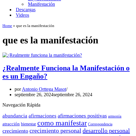
Manifestación
Descargas
Videos
Home
»
que es la manifestación
que es la manifestación
¿Realmente Funciona la Manifestación o
es un Engaño?
por
Antonio Orttega Masot
septiembre 26, 2024
septiembre 26, 2024
Navegación Rápida
afirmaciones positivas
abundancia
afirmaciones
armonía
como manifestar
atracción
bienestar
Correspondencia
crecimiento personal
desarrollo personal
crecimiento