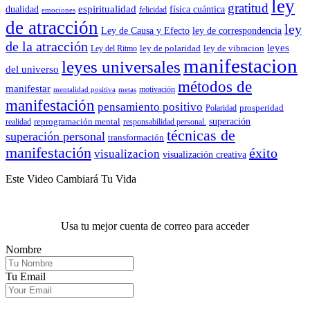
ley
gratitud
espiritualidad
dualidad
física cuántica
felicidad
emociones
de atracción
ley
Ley de Causa y Efecto
ley de correspondencia
de la atracción
leyes
ley de polaridad
ley de vibracion
Ley del Ritmo
manifestacion
leyes universales
del universo
métodos de
manifestar
motivación
mentalidad positiva
metas
manifestación
pensamiento positivo
prosperidad
Polaridad
reprogramación mental
superación
realidad
responsabilidad personal.
técnicas de
superación personal
transformación
manifestación
éxito
visualizacion
visualización creativa
Este Video Cambiará Tu Vida
Usa tu mejor cuenta de correo para acceder
Nombre
Tu Email
.