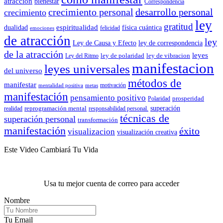
atracción
bienestar
Correspondencia
crecimiento personal
desarrollo personal
crecimiento
ley
gratitud
espiritualidad
dualidad
física cuántica
felicidad
emociones
de atracción
ley
Ley de Causa y Efecto
ley de correspondencia
de la atracción
leyes
ley de polaridad
ley de vibracion
Ley del Ritmo
manifestacion
leyes universales
del universo
métodos de
manifestar
motivación
mentalidad positiva
metas
manifestación
pensamiento positivo
prosperidad
Polaridad
reprogramación mental
superación
realidad
responsabilidad personal.
técnicas de
superación personal
transformación
manifestación
éxito
visualizacion
visualización creativa
Este Video Cambiará Tu Vida
Usa tu mejor cuenta de correo para acceder
Nombre
Tu Email