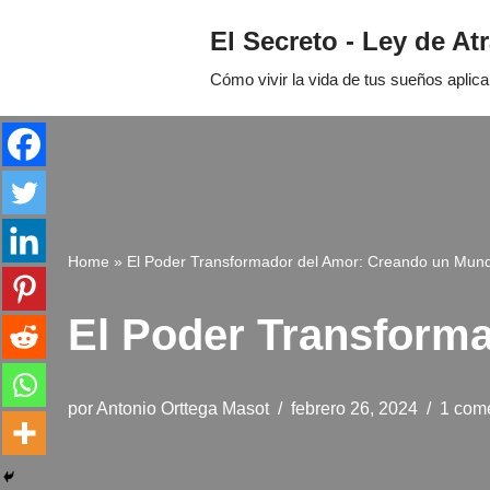
El Secreto - Ley de At
Saltar
Cómo vivir la vida de tus sueños aplic
al
contenido
Home
»
El Poder Transformador del Amor: Creando un Mun
El Poder Transform
por
Antonio Orttega Masot
febrero 26, 2024
1 come