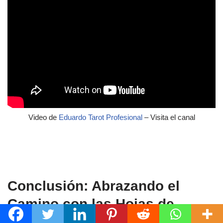
Video de
Eduardo Tarot Profesional
– Visita el canal
.
.
Conclusión: Abrazando el
Camino con las Hojas de
Laurel