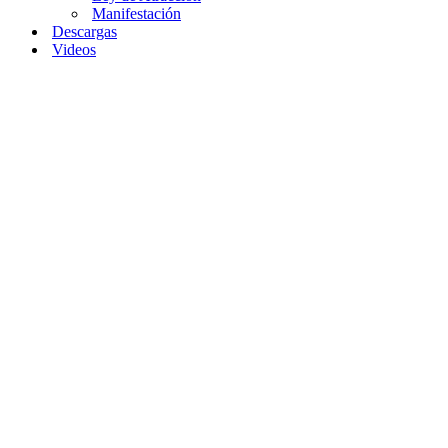
Manifestación
Descargas
Videos
Home
»
La Ley de
Correspondencia
y la Ciencia:
¿Puente entre
Mundos?
La Ley
de
Correspondencia
y la
Ciencia:
¿Puente
entre