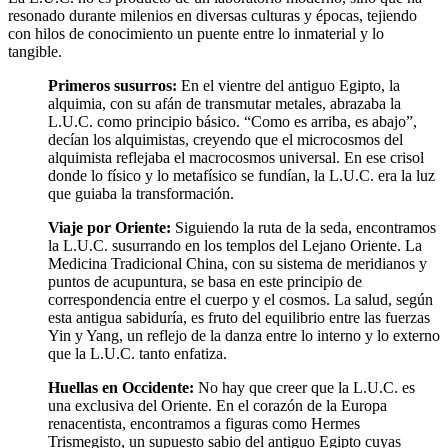
resonado durante milenios en diversas culturas y épocas, tejiendo
con hilos de conocimiento un puente entre lo inmaterial y lo
tangible.
Primeros susurros:
En el vientre del antiguo Egipto, la
alquimia, con su afán de transmutar metales, abrazaba la
L.U.C. como principio básico. “Como es arriba, es abajo”,
decían los alquimistas, creyendo que el microcosmos del
alquimista reflejaba el macrocosmos universal. En ese crisol
donde lo físico y lo metafísico se fundían, la L.U.C. era la luz
que guiaba la transformación.
Viaje por Oriente:
Siguiendo la ruta de la seda, encontramos
la L.U.C. susurrando en los templos del Lejano Oriente. La
Medicina Tradicional China, con su sistema de meridianos y
puntos de acupuntura, se basa en este principio de
correspondencia entre el cuerpo y el cosmos. La salud, según
esta antigua sabiduría, es fruto del equilibrio entre las fuerzas
Yin y Yang, un reflejo de la danza entre lo interno y lo externo
que la L.U.C. tanto enfatiza.
Huellas en Occidente:
No hay que creer que la L.U.C. es
una exclusiva del Oriente. En el corazón de la Europa
renacentista, encontramos a figuras como Hermes
Trismegisto, un supuesto sabio del antiguo Egipto cuyas