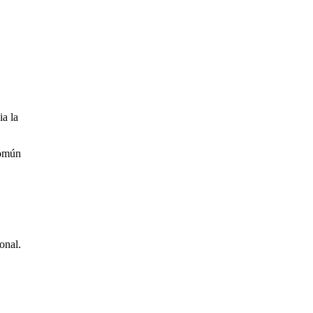
ia la
común
onal.