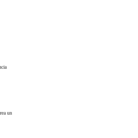
ncia
crea un