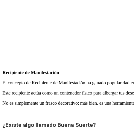
Sueños
por
Antonio
Orttega
Masot
noviembre 28,
2023
noviembre
28, 2023
2
comentarios
Recipiente de Manifestación
El concepto de Recipiente de Manifestación ha ganado popularidad en 
Este recipiente actúa como un contenedor físico para albergar tus dese
No es simplemente un frasco decorativo; más bien, es una herramienta 
¿Existe algo llamado Buena Suerte?