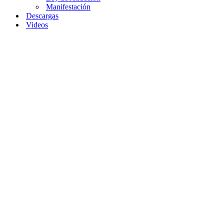
Manifestación
Descargas
Videos
Home
»
Técnica
de Recipiente de
Manifestación
para Manifestar
Sueños
Técnica
de
Recipiente
de
Manifestación
para
Manifestar