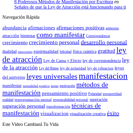
8 Poderosos Métodos de Manifestación por Escritura
en
Señales de que la Ley de Atracción está funcionando para ti
Navegación Rápida
afirmaciones positivas
abundancia
afirmaciones
armonía
como manifestar
atracción
bienestar
Correspondencia
crecimiento personal
desarrollo personal
crecimiento
ley
gratitud
espiritualidad
dualidad
física cuántica
felicidad
emociones
de atracción
ley
Ley de Causa y Efecto
ley de correspondencia
de la atracción
leyes
ley de polaridad
ley de vibracion
Ley del Ritmo
manifestacion
leyes universales
del universo
métodos de
manifestar
motivación
mentalidad positiva
metas
manifestación
pensamiento positivo
prosperidad
Polaridad
reprogramación mental
superación
realidad
responsabilidad personal.
técnicas de
superación personal
transformación
manifestación
éxito
visualizacion
visualización creativa
Este Video Cambiará Tu Vida