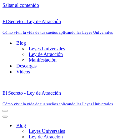
Saltar al contenido
El Secreto - Ley de Atracción
Cómo vivir la vida de tus sueños aplicando las Leyes Universales
Blog
Leyes Universales
Ley de Atracción
Manifestación
Descargas
Videos
El Secreto - Ley de Atracción
Cómo vivir la vida de tus sueños aplicando las Leyes Universales
Menú
de
Menú
navegación
de
Blog
navegación
Leyes Universales
Ley de Atracción