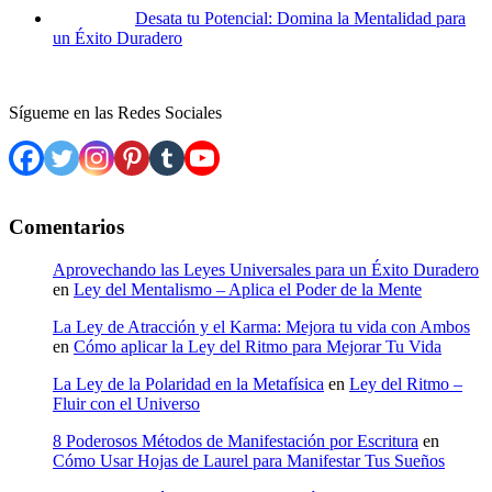
Desata tu Potencial: Domina la Mentalidad para
un Éxito Duradero
Sígueme en las Redes Sociales
Comentarios
Aprovechando las Leyes Universales para un Éxito Duradero
en
Ley del Mentalismo – Aplica el Poder de la Mente
La Ley de Atracción y el Karma: Mejora tu vida con Ambos
en
Cómo aplicar la Ley del Ritmo para Mejorar Tu Vida
La Ley de la Polaridad en la Metafísica
en
Ley del Ritmo –
Fluir con el Universo
8 Poderosos Métodos de Manifestación por Escritura
en
Cómo Usar Hojas de Laurel para Manifestar Tus Sueños