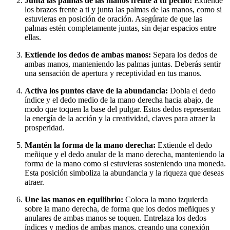
Junta las palmas de las manos frente a tu pecho:
Extiende
los brazos frente a ti y junta las palmas de las manos, como si
estuvieras en posición de oración. Asegúrate de que las
palmas estén completamente juntas, sin dejar espacios entre
ellas.
Extiende los dedos de ambas manos:
Separa los dedos de
ambas manos, manteniendo las palmas juntas. Deberás sentir
una sensación de apertura y receptividad en tus manos.
Activa los puntos clave de la abundancia:
Dobla el dedo
índice y el dedo medio de la mano derecha hacia abajo, de
modo que toquen la base del pulgar. Estos dedos representan
la energía de la acción y la creatividad, claves para atraer la
prosperidad.
Mantén la forma de la mano derecha:
Extiende el dedo
meñique y el dedo anular de la mano derecha, manteniendo la
forma de la mano como si estuvieras sosteniendo una moneda.
Esta posición simboliza la abundancia y la riqueza que deseas
atraer.
Une las manos en equilibrio:
Coloca la mano izquierda
sobre la mano derecha, de forma que los dedos meñiques y
anulares de ambas manos se toquen. Entrelaza los dedos
índices y medios de ambas manos, creando una conexión