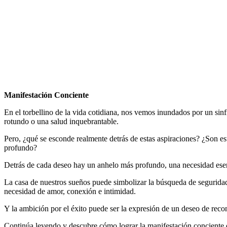
por
Antonio
Orttega
Masot
agosto 1,
2024
julio
31, 2024
Manifestación Conciente
En el torbellino de la vida cotidiana, nos vemos inundados por un sinf
rotundo o una salud inquebrantable.
Pero, ¿qué se esconde realmente detrás de estas aspiraciones? ¿Son e
profundo?
Detrás de cada deseo hay un anhelo más profundo, una necesidad esenc
La casa de nuestros sueños puede simbolizar la búsqueda de seguridad,
necesidad de amor, conexión e intimidad.
Y la ambición por el éxito puede ser la expresión de un deseo de reco
Continúa leyendo y descubre cómo lograr la manifestación conciente 