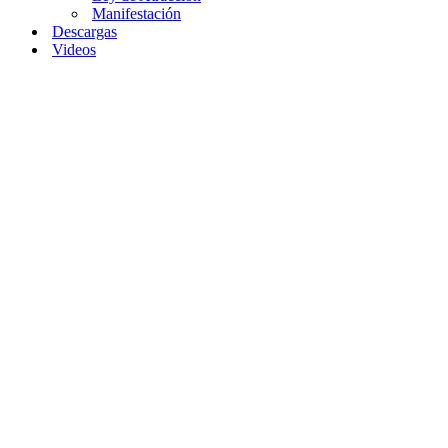
Manifestación
Descargas
Videos
Home
»
Descifrando el
Enigma de Tus
Deseos:
Manifestación
Consciente
Descifrando
el
Enigma
de Tus
Deseos:
Manifestación
Consciente