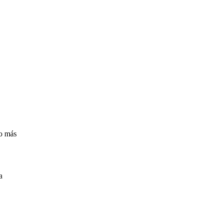
go más
a