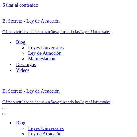
Saltar al contenido
El Secreto - Ley de Atracción
Cómo vivir la vida de tus sueños aplicando las Leyes Universales
Blog
Leyes Universales
Ley de Atracción
Manifestación
Descargas
Videos
El Secreto - Ley de Atracción
Cómo vivir la vida de tus sueños aplicando las Leyes Universales
Menú
de
Menú
navegación
de
Blog
navegación
Leyes Universales
Ley de Atracción