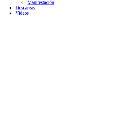
Manifestación
Descargas
Videos
Home
»
Ejemplos
de la Ley de
Causa y Efecto en
la Vida Cotidiana
Ejemplos
de la
Ley de
Causa
y
Efecto
en la
Vida