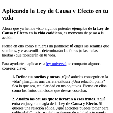
Aplicando la Ley de Causa y Efecto en tu
vida
Ahora que ya hemos visto algunos potentes
ejemplos de la Ley de
Causa y Efecto en la vida cotidiana
, es momento de pasar a la
acción.
Piensa en ello como si fueras un jardinero: tú eliges las semillas que
siembras, y esas semillas determinarán las flores (o las malas
hierbas) que florecerán en tu vida.
Para ayudarte a aplicar esta
ley universal
, te comparto algunos
consejos clave:
1. Define tus sueños y metas.
¿Qué anhelas conseguir en la
vida? ¿Imaginas una carrera exitosa? ¿Una relación plena?
Sea lo que sea, ten claridad en tus objetivos. Piensa en ellos
como los frutos deliciosos que deseas cosechar.
2. Analiza las causas que te llevarán a esos frutos.
Aquí
entra en juego la magia de la
Ley de Causa y Efecto
. Si
quieres una relación sólida, ¿qué acciones puedes tomar para
cultivarla? Quizás sea dedicar tiempo de calidad a tu pareja,