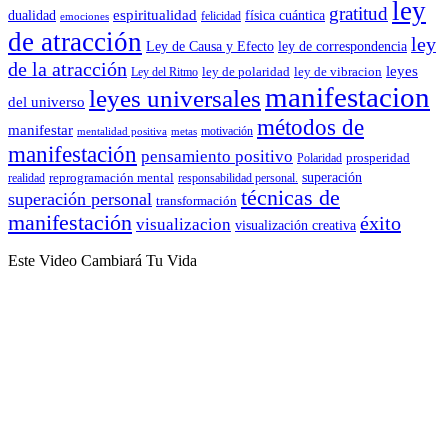
ley
gratitud
espiritualidad
dualidad
física cuántica
felicidad
emociones
de atracción
ley
Ley de Causa y Efecto
ley de correspondencia
de la atracción
leyes
ley de polaridad
ley de vibracion
Ley del Ritmo
manifestacion
leyes universales
del universo
métodos de
manifestar
motivación
mentalidad positiva
metas
manifestación
pensamiento positivo
prosperidad
Polaridad
reprogramación mental
superación
realidad
responsabilidad personal.
técnicas de
superación personal
transformación
manifestación
éxito
visualizacion
visualización creativa
Este Video Cambiará Tu Vida