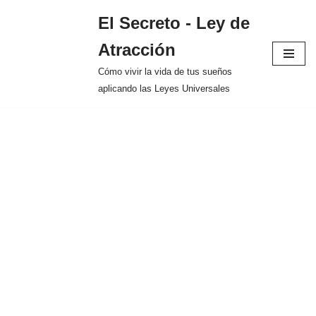
El Secreto - Ley de
Saltar
Atracción
al
contenido
Cómo vivir la vida de tus sueños
aplicando las Leyes Universales
Home
»
Técnica de Ayuno
Espiritual para Manifestar
Claridad Mental
Técnica
de Ayuno
Espiritual
para