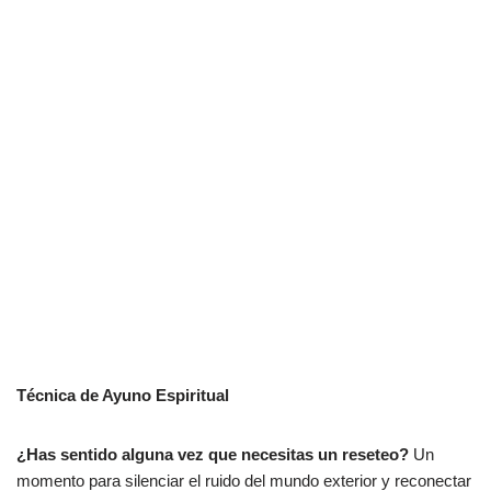
Manifestar
Claridad
Mental
por
Antonio Orttega Masot
1 comentario
Técnica de Ayuno Espiritual
¿Has sentido alguna vez que necesitas un reseteo?
Un
momento para silenciar el ruido del mundo exterior y reconectar