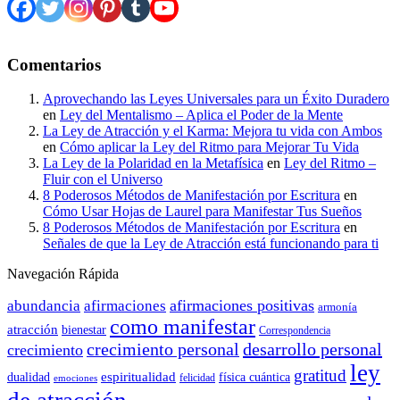
Comentarios
Aprovechando las Leyes Universales para un Éxito Duradero
en
Ley del Mentalismo – Aplica el Poder de la Mente
La Ley de Atracción y el Karma: Mejora tu vida con Ambos
en
Cómo aplicar la Ley del Ritmo para Mejorar Tu Vida
La Ley de la Polaridad en la Metafísica
en
Ley del Ritmo –
Fluir con el Universo
8 Poderosos Métodos de Manifestación por Escritura
en
Cómo Usar Hojas de Laurel para Manifestar Tus Sueños
8 Poderosos Métodos de Manifestación por Escritura
en
Señales de que la Ley de Atracción está funcionando para ti
Navegación Rápida
afirmaciones positivas
abundancia
afirmaciones
armonía
como manifestar
atracción
bienestar
Correspondencia
crecimiento personal
desarrollo personal
crecimiento
ley
gratitud
espiritualidad
dualidad
física cuántica
felicidad
emociones