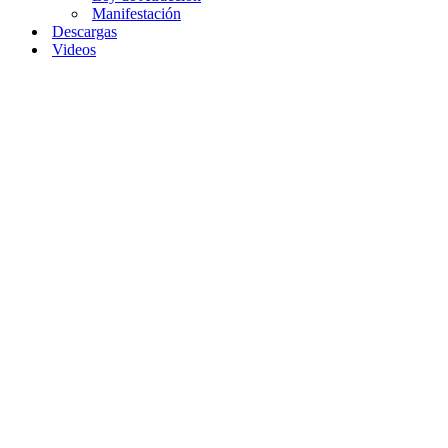
Manifestación
Descargas
Videos
Home
»
¿Cómo
aplicar la ley de
atracción de
manera efectiva?
¿Cómo
aplicar
la ley
de
atracción
de
manera
efectiva?