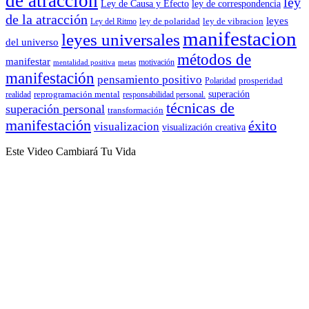
de atracción
ley
Ley de Causa y Efecto
ley de correspondencia
de la atracción
leyes
ley de polaridad
ley de vibracion
Ley del Ritmo
manifestacion
leyes universales
del universo
métodos de
manifestar
motivación
mentalidad positiva
metas
manifestación
pensamiento positivo
prosperidad
Polaridad
reprogramación mental
superación
realidad
responsabilidad personal.
técnicas de
superación personal
transformación
manifestación
éxito
visualizacion
visualización creativa
Este Video Cambiará Tu Vida