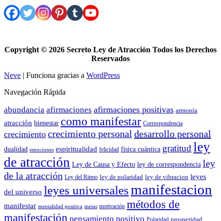
Copyright ©
2026 Secreto Ley de Atracción Todos los Derechos
Reservados
Neve
| Funciona gracias a
WordPress
Navegación Rápida
afirmaciones positivas
abundancia
afirmaciones
armonía
como manifestar
atracción
bienestar
Correspondencia
crecimiento personal
desarrollo personal
crecimiento
ley
gratitud
espiritualidad
dualidad
física cuántica
felicidad
emociones
de atracción
ley
Ley de Causa y Efecto
ley de correspondencia
de la atracción
leyes
ley de polaridad
ley de vibracion
Ley del Ritmo
manifestacion
leyes universales
del universo
métodos de
manifestar
motivación
mentalidad positiva
metas
manifestación
pensamiento positivo
prosperidad
Polaridad