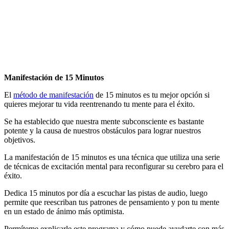
por
Antonio
Orttega
Masot
7
comentarios
Manifestación de 15 Minutos
El
método de manifestación
de 15 minutos es tu mejor opción si
quieres mejorar tu vida reentrenando tu mente para el éxito.
Se ha establecido que nuestra mente subconsciente es bastante
potente y la causa de nuestros obstáculos para lograr nuestros
objetivos.
La manifestación de 15 minutos es una técnica que utiliza una serie
de técnicas de excitación mental para reconfigurar su cerebro para el
éxito.
Dedica 15 minutos por día a escuchar las pistas de audio, luego
permite que reescriban tus patrones de pensamiento y pon tu mente
en un estado de ánimo más optimista.
Permíteme explicarle este programa y cómo puede ayudarte con más