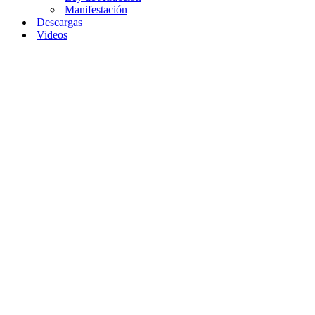
Manifestación
Descargas
Videos
Home
»
Manifestación de
15 Minutos:
¡Transforma tu
Vida Rápido!
Manifestación
de 15
Minutos:
¡Transforma
tu
Vida
Rápido!