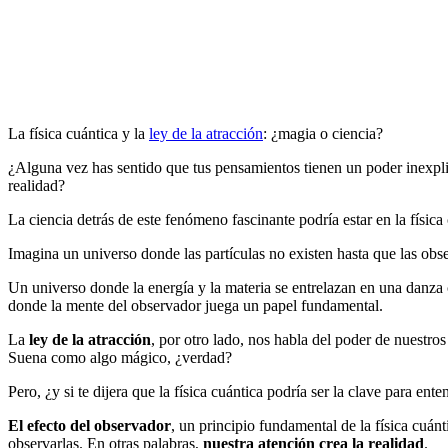
Antonio
Orttega
Masot
julio 8,
2024
julio
8, 2024
La física cuántica y la
ley de la atracción
: ¿magia o ciencia?
¿Alguna vez has sentido que tus pensamientos tienen un poder inexpli
realidad?
La ciencia detrás de este fenómeno fascinante podría estar en la física
Imagina un universo donde las partículas no existen hasta que las ob
Un universo donde la energía y la materia se entrelazan en una danza c
donde la mente del observador juega un papel fundamental.
La
ley de la atracción
, por otro lado, nos habla del poder de nuestro
Suena como algo mágico, ¿verdad?
Pero, ¿y si te dijera que la física cuántica podría ser la clave para en
El efecto del observador
, un principio fundamental de la física cuán
observarlas. En otras palabras,
nuestra atención crea la realidad
.