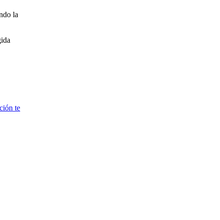
ndo la
gida
.
ción te