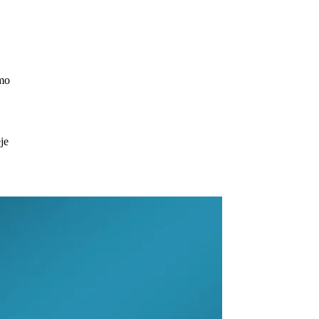
ómo
je