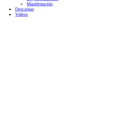
Manifestación
Descargas
Videos
Home
»
La Física
Cuántica y la Ley
de la Atracción.
La
Física
Cuántica
y la
Ley de
la
Atracción.
por