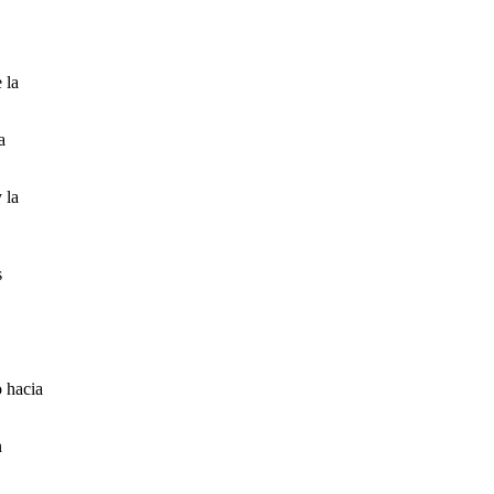
 la
a
 la
s
o hacia
n