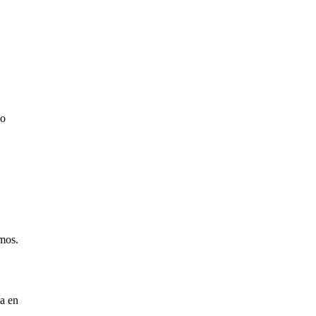
ho
amos.
ía en